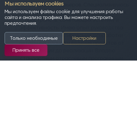
Мы используем cookies
архитектуры и интерьеров. Специализируюсь
Мы используем файлы cookie для улучшения работы
на создании функциональных современных
сайта и анализа трафика. Вы можете настроить
пространств, сочетающих эстетику и
предпочтения.
эффективность. Имею опыт руководства
процессом проектирования, разработки
Только необходимые
Настройки
детальных планов и ведения проектов от
Принять все
концепции до реализации. Владею
стандартным отраслевым программным
обеспечением, включая Revit, AutoCAD, 3ds
Max, V-Ray и Lumion. Нацелен на создание
высококачественных, визуально
выразительных проектов, эффективно
отвечающих потребностям пользователей и
контексту среды.