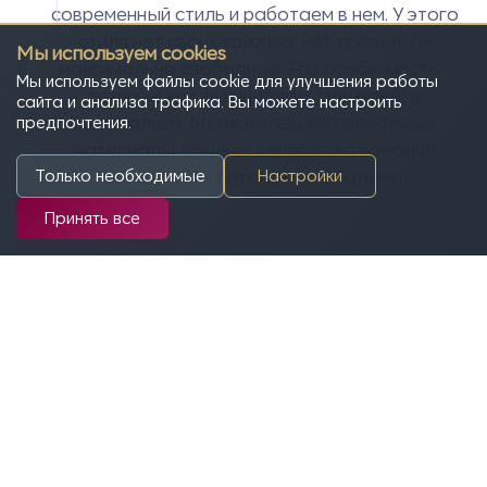
современный стиль и работаем в нем. У этого
стиля нет своих законов, нет правил, он
Мы используем cookies
максимально свободный. Его особенность -
Мы используем файлы cookie для улучшения работы
технический функционал, "зашитый" в
сайта и анализа трафика. Вы можете настроить
минимализм. Мы используем природные
предпочтения.
материалы: камень, дерево, интересные
сочетания с бетоном и металлом.
Только необходимые
Настройки
Принять все
Авторы проекта
Мартынов Никита