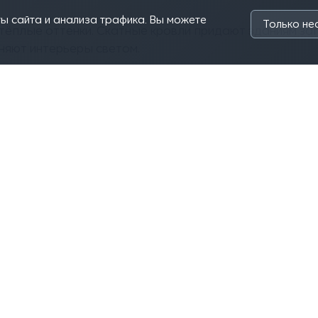
ы сайта и анализа трафика. Вы можете
Только н
тёплые оттенки. Скатные кровли придают зданиям за
няют интерьеры светом.
с"
в Игорь Анатольевич и Девятова Юлия Александровна
а 2-ой курс.