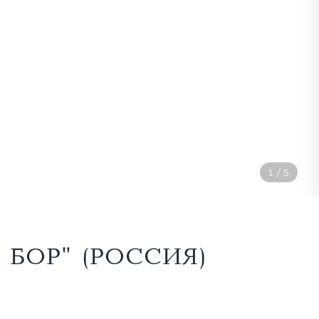
2
/
5
БОР" (РОССИЯ)