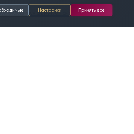
еобходимые
Настройки
Принять все
поминающийся силуэт, а панорамные окна
, Санкт-Петербургский государственный