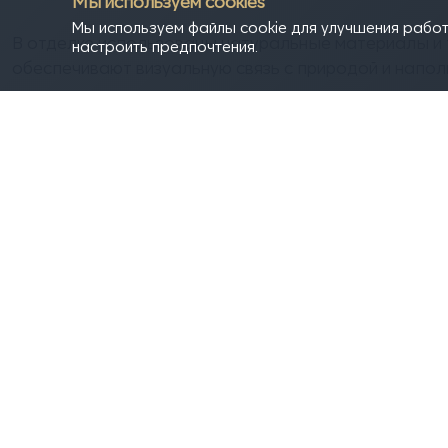
Мы используем cookies
Мы используем файлы cookie для улучшения работ
В отделке использованы натуральные материалы и 
настроить предпочтения.
обеспечивают визуальную связь с природой и напол
Местоположение:
Россия, Ленинградская область, Поселок "Лисий Но
Год создания проекта:
2024
Заявитель:
Томака Катрина
Руководители: Якуненкова Мария Сергеевна, Ивано
архитектурно-строительный университет, Архитектур
Автор проекта: