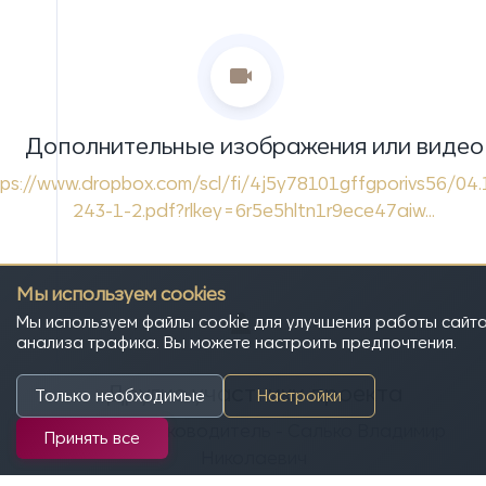
Дополнительные изображения или видео
ps://www.dropbox.com/scl/fi/4j5y78101gffgporivs56/04.
243-1-2.pdf?rlkey=6r5e5hltn1r9ece47aiw...
Мы используем cookies
Мы используем файлы cookie для улучшения работы сайта
анализа трафика. Вы можете настроить предпочтения.
Другие участники проекта
Только необходимые
Настройки
Научный руководитель - Салько Владимир
Принять все
Николаевич