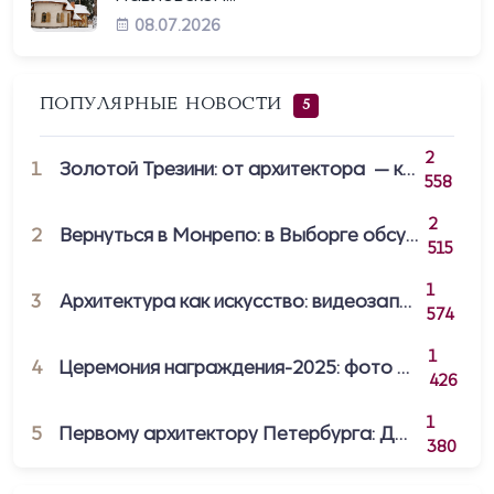
08.07.2026
ПОПУЛЯРНЫЕ НОВОСТИ
5
2
1
Золотой Трезини: от архитектора — к пре...
558
2
2
Вернуться в Монрепо: в Выборге обсудили...
515
1
3
Архитектура как искусство: видеозапись ц...
574
1
4
Церемония награждения-2025: фото Михаила...
426
1
5
Первому архитектору Петербурга: Десять л...
380