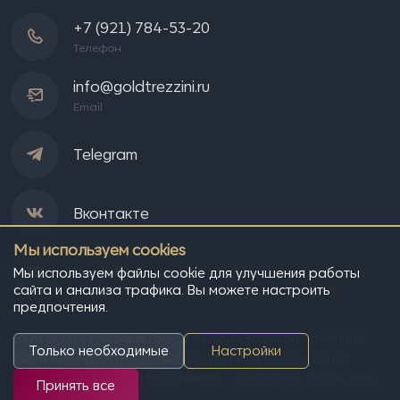
+7 (921) 784-53-20
Телефон
info@goldtrezzini.ru
Email
Telegram
Вконтакте
Мы используем cookies
Youtube
Мы используем файлы cookie для улучшения работы
сайта и анализа трафика. Вы можете настроить
предпочтения.
2026 © ООО «Новый Город», OOO «Золотой Трезини»,
Только необходимые
Настройки
«Санкт-Петербургская Общественная Организация
“Всемирный клуб петербуржцев”» Все права защищены.
Принять все